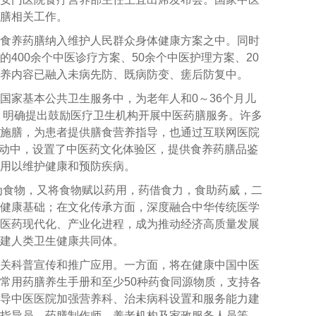
膳相关工作。
食养药膳纳入维护人民群众身体健康方案之中。同时
的
400
余个中医诊疗方案、
50
余个中医护理方案、
20
养内容已融入未病先防、既病防变、瘥后防复中。
在国家基本公共卫生服务中，为老年人和
0
～
36
个月儿
，明确提出鼓励医疗卫生机构开展中医药膳服务。许多
施膳，为患者提供膳食营养指导，也通过互联网医院
动中，设置了中医药文化体验区，提供食养药膳品鉴
用以维护健康和预防疾病。
为食物，又将食物赋以药用，药借食力，食助药威，二
健康基础；在文化传承方面，深度融合中华传统医学
医药现代化、产业化进程，成为推动经济高质量发展
建人类卫生健康共同体。
关科普宣传和推广应用。一方面，将在健康中国中医
常用药膳养生手册和至少
50
种药食同源物质，支持各
导中医医院加强营养科、治未病科设置和服务能力建
指导员、药膳制作师、养老机构及家政服务人员等，