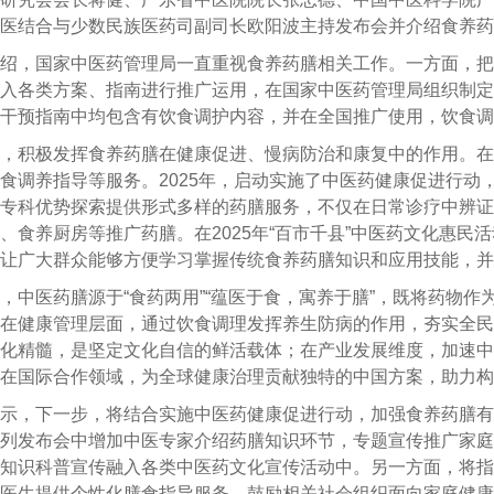
医结合与少数民族医药司副司长欧阳波主持发布会并介绍食养药
绍，国家中医药管理局一直重视食养药膳相关工作。一方面，把
入各类方案、指南进行推广运用，在国家中医药管理局组织制定
干预指南中均包含有饮食调护内容，并在全国推广使用，饮食调
面，积极发挥食养药膳在健康促进、慢病防治和康复中的作用。
食调养指导等服务。
2025
年，启动实施了中医药健康促进行动
专科优势探索提供形式多样的药膳服务，不仅在日常诊疗中辨证
、食养厨房等推广药膳。在
2025
年
“
百市千县
”
中医药文化惠民活
让广大群众能够方便学习掌握传统食养药膳知识和应用技能，并
，中医药膳源于
“
食药两用
”“
蕴医于食，寓养于膳
”
，既将药物作
在健康管理层面，通过饮食调理发挥养生防病的作用，夯实全民
化精髓，是坚定文化自信的鲜活载体；在产业发展维度，加速中
在国际合作领域，为全球健康治理贡献独特的中国方案，助力构
示，下一步，将结合实施中医药健康促进行动，加强食养药膳有
列发布会中增加中医专家介绍药膳知识环节，专题宣传推广家庭
知识科普宣传融入各类中医药文化宣传活动中。另一方面，将指
医生提供个性化膳食指导服务。鼓励相关社会组织面向家庭健康