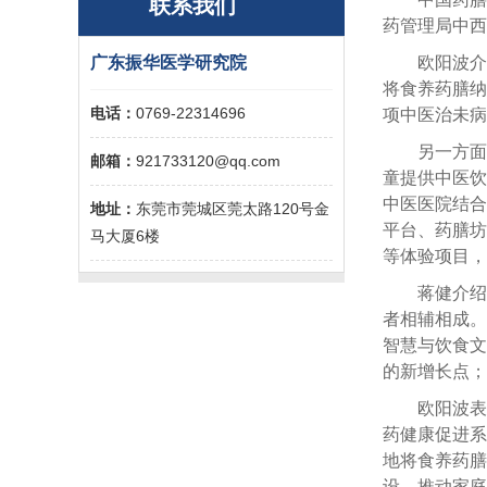
联系我们
药管理局中西
广东振华医学研究院
欧阳波介
将食养药膳纳
电话：
0769-22314696
项中医治未病
另一方
邮箱：
921733120@qq.com
童提供中医饮
中医医院结合
地址：
东莞市莞城区莞太路120号金
平台、药膳坊
马大厦6楼
等体验项目，
蒋健介绍
者相辅相成。
智慧与饮食文
的新增长点；
欧阳波表
药健康促进系
地将食养药膳
设，推动家庭