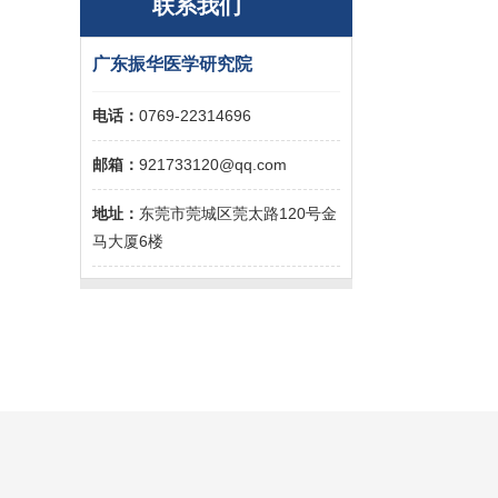
联系我们
广东振华医学研究院
电话：
0769-22314696
邮箱：
921733120@qq.com
地址：
东莞市莞城区莞太路120号金
马大厦6楼
概况
医学资讯
医学研究
研究院简介
行业新闻
基础理论
组织架构
医药前沿
病例讨论
部门设置
中医中药
中医中药
LINKS