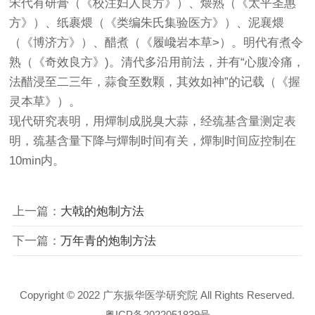
宋代有研膏（《校注妇人良方》）、煨熟（《太平圣惠
方》）、纸裹煨（《类编朱氏集验医方》）、泥襄煨
（《博济方》）、醋煮（《履巉岩本草>）。明代有煮令
熟（《奇效良方》)。清代多沿用前法，并有“心腹冷痛，
法醋浸至二三年，蒜食至数颗，其效如神”的记载（《握
灵本草》）。
现代研究表明，用燀制成脱臭大蒜，经巯基含量测定表
明，巯基含量下降与燀制时间有关，燀制时间应控制在
10min内。
上一篇：
大戟的炮制方法
下一篇：
万年青的炮制方法
Copyright © 2022 广东振华医学研究院 All Rights Reserved.
粤ICP备2022051839号