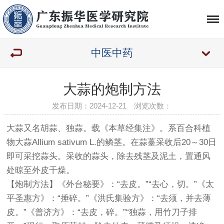
中医中药
大蒜的炮制方法
发布日期：2024-12-21 浏览次数：
大蒜又名胡蒜、独蒜。载《本草经集注》。系百合科植
物大蒜Allium sativum L.的鳞茎。在蒜薹采收后20～30日
即可采挖蒜头。采收的蒜头，除去残茎及泥土，置通风
处晾至外皮干燥。
【炮制方法】《外台秘要》：“去皮。”“去心，切。”《太
平圣惠方》：“捶碎。”《洪氏集验方》：“去须，并去薄
皮。”《普济方》：“去皮，碎。”“独蒜，用竹刀子排