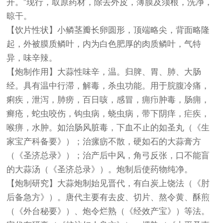
开。”现行，取原药材，除去外皮，薄膜及须根，洗净，
晾干。
【饮片性状】小鳞茎瓣长卵圆形，顶端略尖，背面略隆
起，外被膜质鳞叶，内为白色肥厚的肉质鳞叶，气特
异，味辛辣。
【炮制作用】大蒜性味辛，温。归脾、胃、肺、大肠
经。具有温中行滞，解毒，杀虫功能。用于脘腹冷痛，
痢疾，泄泻，肺痨，百日咳，感冒，痈疖肿毒，肠痈，
癣疮，蛇虫咬伤，钩虫病，蛲虫病，带下阴痒，疟疾，
喉痹，水肿。如治肠风脏毒，下血不止的如圣丸（《生
家宝产科备要》）；治瘰疬不散，硬如石的大蒜膏方
（《圣济总录》）；治产后中风，角弓反张，口不能盲
的大蒜汤（《圣济总录》）。炮制后使药物纯净。
【炮制研究】大蒜炮制始见晋代，有白炭上饶法（《肘
后备急方》）。唐代主要有去皮、切片、熬令黄、酥煎
（《外台秘要》）、炮令烂熟（《经效产宝》）等法。